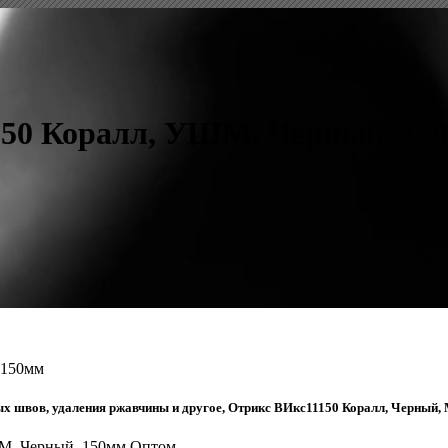
150 Коралл, УШМ, Черный, 15
 150мм
чных швов, удаления ржавчины и другое, Отрикс ВИкс11150 Коралл, Черный
ШМ, Черный, 150мм Оптом