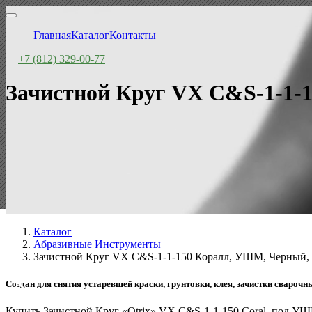
Главная
Каталог
Контакты
+7 (812) 329-00-77
Зачистной Круг VX C&S-1-1-
Каталог
Абразивные Инструменты
Зачистной Круг VX C&S-1-1-150 Коралл, УШМ, Черный,
Создан для снятия устаревшей краски, грунтовки, клея, зачистки сваро
Купить Зачистной Круг «Otrix» VX C&S-1-1-150 Coral, под У