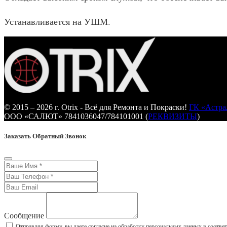
Устанавливается на УШМ.
© 2015 – 2026 г. Otrix - Всё для Ремонта и Покраски!
ГК «Астра
ООО «САЛЮТ» 7841036047/784101001 (
РЕКВИЗИТЫ
)
Заказать Обратный Звонок
Сообщение
Отправляя форму, вы даете согласие на обработку персональных данных в соотве