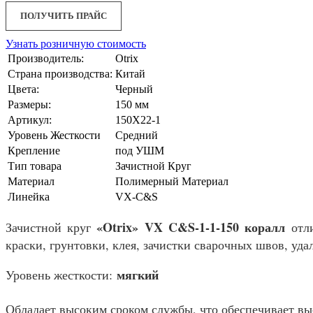
ПОЛУЧИТЬ ПРАЙС
Узнать розничную стоимость
Производитель:
Otrix
Страна производства:
Китай
Цвета:
Черный
Размеры:
150 мм
Артикул:
150X22-1
Уровень Жесткости
Средний
Крепление
под УШМ
Тип товара
Зачистной Круг
Материал
Полимерный Материал
Линейка
VX-C&S
«Otrix» VX C&S-1-1-150 коралл
Зачистной круг
отли
краски, грунтовки, клея, зачистки сварочных швов, уда
мягкий
Уровень жесткости:
Обладает высоким сроком службы, что обеспечивает в