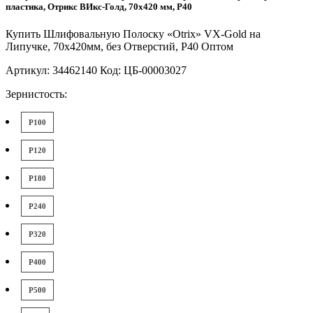
пластика, Отрикс ВИкс-Голд, 70х420 мм, Р40
Купить Шлифовальную Полоску «Otrix» VX-Gold на
Липучке, 70x420мм, без Отверстий, P40 Оптом
Артикул: 34462140 Код: ЦБ-00003027
Зернистость:
P100
P120
P180
P240
P320
P400
P500