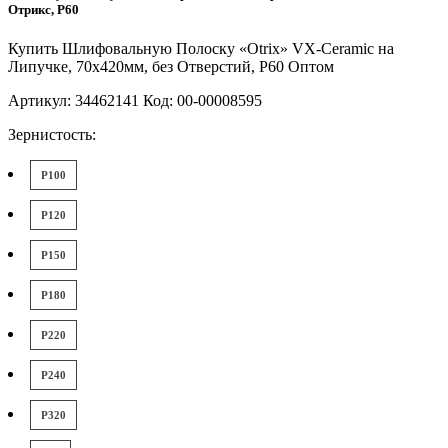
Отрикс, P60
Купить Шлифовальную Полоску «Otrix» VX-Ceramic на
Липучке, 70x420мм, без Отверстий, P60 Оптом
Артикул: 34462141 Код: 00-00008595
Зернистость:
P100
P120
P150
P180
P220
P240
P320