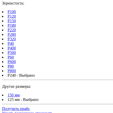
Зернистость:
P100
P120
P150
P180
P220
P280
P320
P40
P400
P500
P60
P600
P80
P800
P240 - Выбрано
Другие размеры:
150 мм
125 мм - Выбрано
Получить прайс