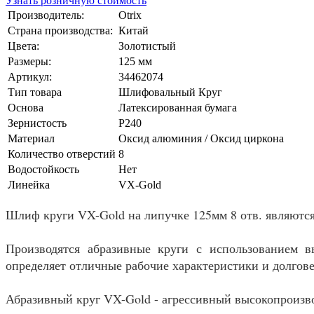
Узнать розничную стоимость
Производитель:
Otrix
Страна производства:
Китай
Цвета:
Золотистый
Размеры:
125 мм
Артикул:
34462074
Тип товара
Шлифовальный Круг
Основа
Латексированная бумага
Зернистость
P240
Материал
Оксид алюминия / Оксид циркона
Количество отверстий
8
Водостойкость
Нет
Линейка
VX-Gold
Шлиф круги VX-Gold на липучке 125мм 8 отв. являютс
Производятся абразивные круги с использованием в
определяет отличные рабочие характеристики и долгове
Абразивный круг VX-Gold - агрессивный высокопроизв