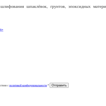
шлифования шпаклёвок, грунтов, эпоксидных материа
л»
тствии с
политикой конфиденциальности
*