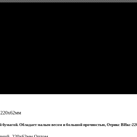
тойкий, Синий, Средний, 220
 220x62мм
 бумагой. Обладает малым весом и большой прочностью, Отрикс ВИкс-220
дний, 220x62мм Оптом