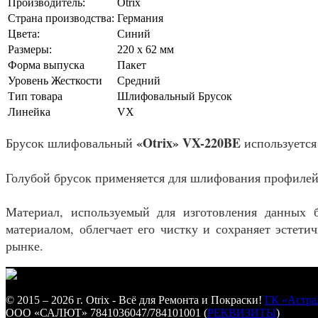
Производитель:
Otrix
Страна производства:
Германия
Цвета:
Синий
Размеры:
220 x 62 мм
Форма выпуска
Пакет
Уровень Жесткости
Средний
Тип товара
Шлифовальный Брусок
Линейка
VX
«Otrix» VX-220BE
Брусок шлифовальный
используется
Голубой брусок применяется для шлифования профилей
Материал, используемый для изготовления данных б
материалом, облегчает его чистку и сохраняет эстет
рынке.
© 2015 – 2026 г. Otrix - Всё для Ремонта и Покраски!
ГК «Астра
ООО «САЛЮТ» 7841036047/784101001 (
РЕКВИЗИТЫ
)