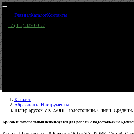
Главная
Каталог
Контакты
+7 (812) 329-00-77
Шлиф Брусок VX-220BE Водос
Каталог
Абразивные Инструменты
Шлиф Брусок VX-220BE Водостойкий, Синий, Средний,
Брусок шлифовальный используется для работы с водостойкой наждачной
Купить Шлифовальный Брусок «Otrix» VX-220BE, Синий, Сре