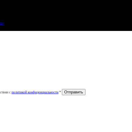
л»
тствии с
политикой конфиденциальности
*