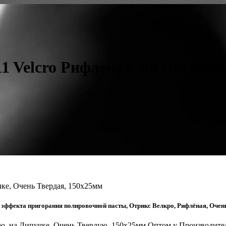
1 Velcro Рифленая, на Липучке
чке, Очень Твердая, 150x25мм
т эффекта пригорания полировочной пасты, Отрикс Велкро, Рифлёная, Очень
ую, на Липучке, Очень Твердую, 150x25мм Оптом у Производите