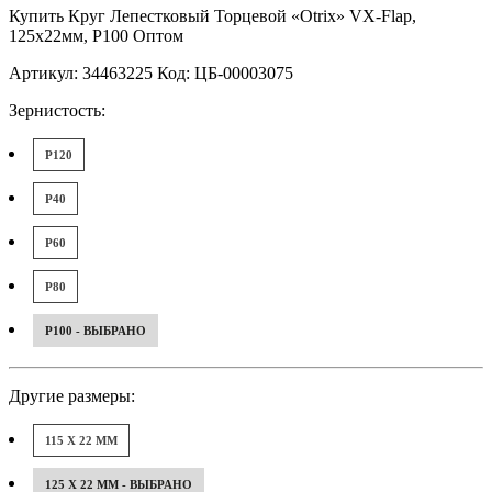
Купить Круг Лепестковый Торцевой «Otrix» VX-Flap,
125x22мм, Р100 Оптом
Артикул: 34463225 Код: ЦБ-00003075
Зернистость:
P120
P40
P60
P80
P100 - ВЫБРАНО
Другие размеры:
115 X 22 ММ
125 X 22 ММ - ВЫБРАНО