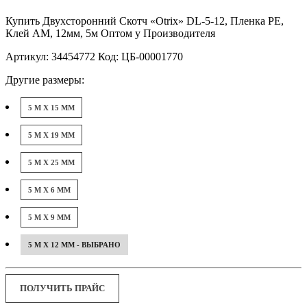
Купить Двухсторонний Скотч «Otrix» DL-5-12, Пленка PE,
Клей AM, 12мм, 5м Оптом у Производителя
Артикул: 34454772 Код: ЦБ-00001770
Другие размеры:
5 М X 15 ММ
5 М X 19 ММ
5 М X 25 ММ
5 М X 6 ММ
5 М X 9 ММ
5 М X 12 ММ - ВЫБРАНО
ПОЛУЧИТЬ ПРАЙС