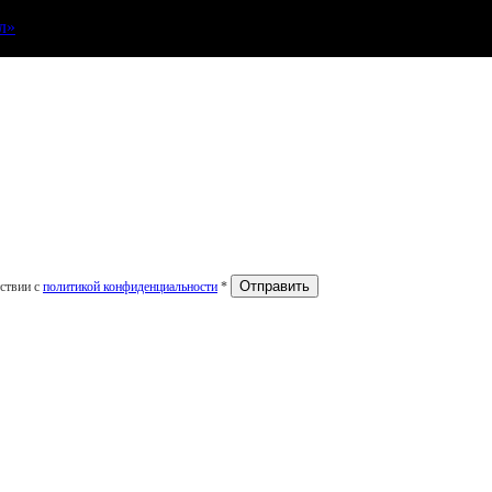
л»
тствии с
политикой конфиденциальности
*