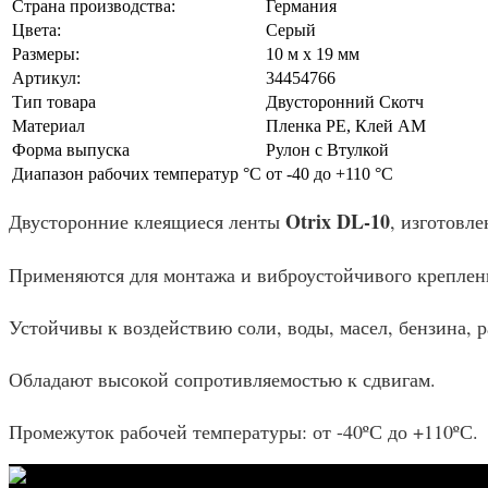
Страна производства:
Германия
Цвета:
Серый
Размеры:
10 м x 19 мм
Артикул:
34454766
Тип товара
Двусторонний Скотч
Материал
Пленка PE, Клей AM
Форма выпуска
Рулон с Втулкой
Диапазон рабочих температур °С
от -40 до +110 °C
Otrix DL-10
Двусторонние клеящиеся ленты
, изготовл
Применяются для монтажа и виброустойчивого креплени
Устойчивы к воздействию соли, воды, масел, бензина, 
Обладают высокой сопротивляемостью к сдвигам.
Промежуток рабочей температуры: от -40ºС до +110ºС.