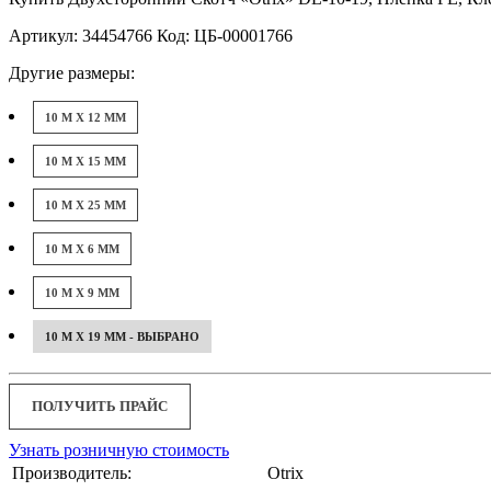
Артикул: 34454766 Код: ЦБ-00001766
Другие размеры:
10 М X 12 ММ
10 М X 15 ММ
10 М X 25 ММ
10 М X 6 ММ
10 М X 9 ММ
10 М X 19 ММ - ВЫБРАНО
ПОЛУЧИТЬ ПРАЙС
Узнать розничную стоимость
Производитель:
Otrix