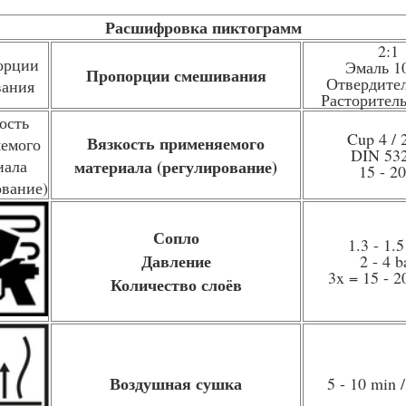
Расшифровка пиктограмм
2:1
Эмаль 1
Пропорции смешивания
Отвердите
Расторител
Cup 4 / 
Вязкость применяемого
DIN 53
материала (регулирование)
15 - 20
Сопло
1.3 - 1.
Давление
2 - 4 b
3x = 15 - 
Количество слоёв
Воздушная сушка
5 - 10 min 