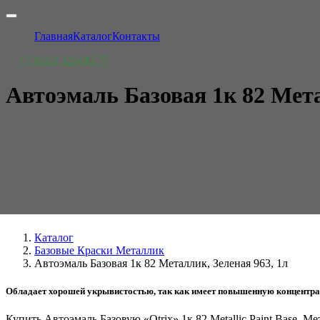
Главная
Каталог
Контакты
+7 (812) 329-00-77
Автоэмаль Базовая 1к 82 Мета
Каталог
Базовые Краски Металлик
Автоэмаль Базовая 1к 82 Металлик, Зеленая 963, 1л
Обладает хорошей укрывистостью, так как имеет повышенную концентраци
Купить Автоэмаль Базовую «Otrix» 1к 82 Metallic Paint Base, М