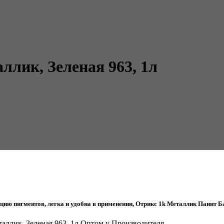
ллик, Зеленая 963, 1л
ю пигментов, легка и удобна в применении, Отрикс 1k Металлик Паинт Баз
еталлик, Зеленая 963, 1л Оптом у Производителя