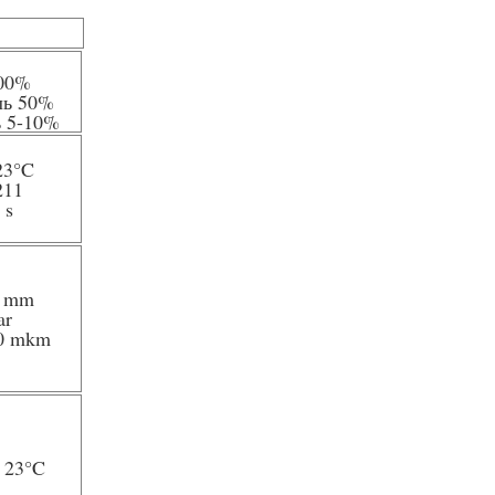
00%
ль 50%
ь 5-10%
23
°C
211
 s
5 mm
ar
20 mkm
/ 23
°C