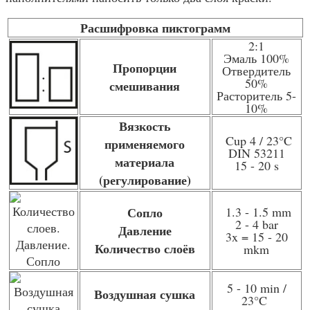
Расшифровка пиктограмм
2:1
Эмаль 100%
Пропорции
Отвердитель
50%
смешивания
Расторитель 5-
10%
Вязкость
Cup 4 / 23
°C
применяемого
DIN 53211
материала
15 - 20 s
(регулирование)
Сопло
1.3 - 1.5 mm
2 - 4 bar
Давление
3x = 15 - 20
Количество слоёв
mkm
5 - 10 min /
Воздушная сушка
23
°C