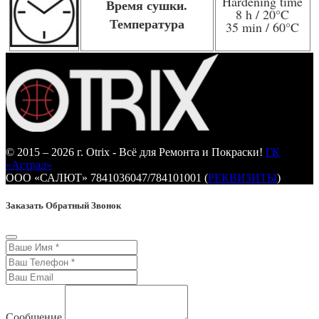
Hardening time
Время сушки.
8 h / 20
°C
Температура
35 min / 60
°C
© 2015 – 2026 г. Otrix - Всё для Ремонта и Покраски!
ГК
«Астрал»
ООО «САЛЮТ» 7841036047/784101001 (
РЕКВИЗИТЫ
)
Заказать Обратный Звонок
Сообщение