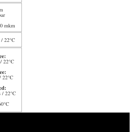
m
bar
 60 mkm
 / 22
°C
ee:
/ 22
°C
ee:
/ 22
°C
ed:
 / 22
°C
60
°C