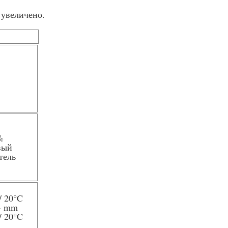
 увеличено.
%
вый
тель
/ 20
°C
 4 mm
/ 20
°C