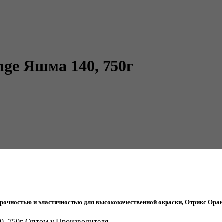
ge Яшма 140, 750г
очностью и эластичностью для высококачественной окраски, Отрикс Оран
40, 750г Оптом у Производителя