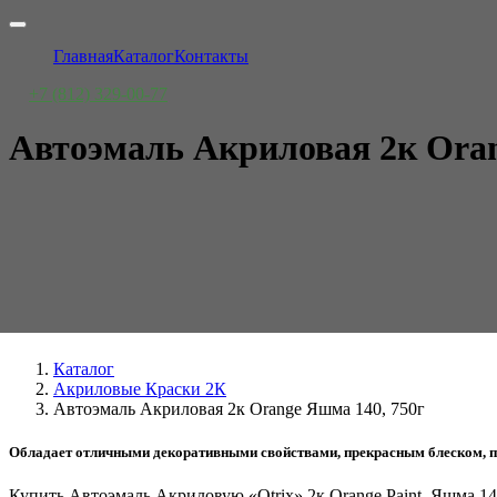
Главная
Каталог
Контакты
+7 (812) 329-00-77
Автоэмаль Акриловая 2к Oran
Каталог
Акриловые Краски 2К
Автоэмаль Акриловая 2к Orange Яшма 140, 750г
Обладает отличными декоративными свойствами, прекрасным блеском, пр
Купить Автоэмаль Акриловую «Otrix» 2к Orange Paint, Яшма 1