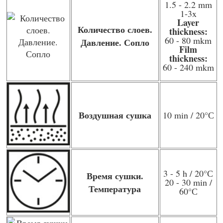
1.5 - 2.2 mm
1-3x
Layer
Количество слоев.
thickness:
60 - 80 mkm
Давление. Сопло
Film
thickness:
60 - 240 mkm
Воздушная сушка
10 min / 20
°С
3 - 5 h / 20
°С
Время сушки.
20 - 30 min /
Температура
60
°С