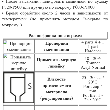
• После высыхания шлифовать машинкой по сухому
P320-P500 или вручную по мокрому Р600-P1000.
• Время обработки около 2 часов в зависимости от
температуры (не применять методом “мокрым по
мокрому“).
Расшифровка пиктограмм
4 parts 4 + 1
Пропорции
1 part
смешивания
Hardener
10 - 20%
Применять мерную
Thinner
линейку
Acryl Normal
25 - 30 sec /
Вязкость
20
°С
применяемого
Ford cup 4
mm
материала
Pot life: 1 -
(регулирование)
2h / 20
°С