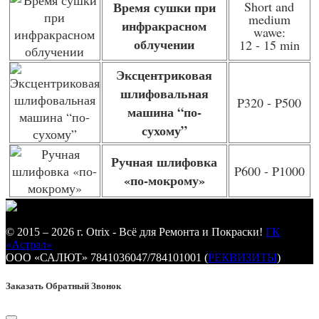
Время сушки при
Short and
medium
инфракрасном
wawe:
облучении
12 - 15 min
Эксцентриковая
шлифовальная
P320 - P500
машина “по-
сухому”
Ручная шлифовка
P600 - P1000
«по-мокрому»
© 2015 – 2026 г. Otrix - Всё для Ремонта и Покраски!
ГК
«Астрал»
ООО «САЛЮТ» 7841036047/784101001 (
РЕКВИЗИТЫ
)
Заказать Обратный Звонок